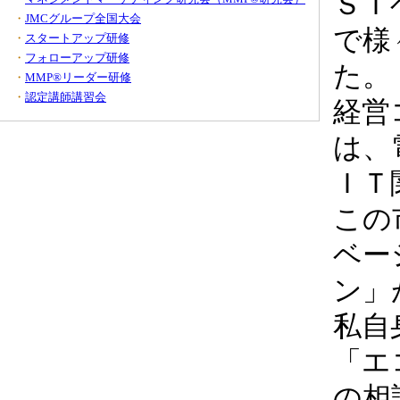
ＳＩ
・
JMCグループ全国大会
で様
・
スタートアップ研修
・
フォローアップ研修
た。
・
MMP®リーダー研修
・
認定講師講習会
経営
は、
ＩＴ
この
ベー
ン」
私自
「エ
の相