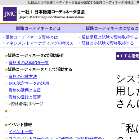
社団法人日本販路コーディネータ協会が認定する販路コーディネータ資格は、
販路コーディネータとは
販路コーディネータになるに
・
販路コーディネータ資格とは
・
通信講座と試験で資格取得する
・
マネジメントマーケティングの考え方
・
研修と小試験で資格取得する
販路コーディネータの活動紹介
■
ＩＴを活
≫
・
資格者の活動紹介一覧
販路コーディネータとして活動する
≫
シス
・
資格の記載方法
・
JMC認定マークの活用
用し
・
資格の活用と支援
・
資格の登録と更新
さん
・
>資格者専用ページ
≫
・
イベント情報
「私
≫
・
イベント一覧
・
マネジメントマーケティング研究会（MMP®研究会）