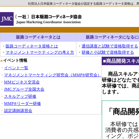
社団法人日本販路コーディネータ協会が認定する販路コーディネータ資格は、
販路コーディネータとは
販路コーディネータになるに
・
販路コーディネータ資格とは
・
通信講座と試験で資格取得する
・
マネジメントマーケティングの考え方
・
研修と小試験で資格取得する
イベント情報
■商品開発スキ
≫
・
イベント一覧
商品
スキルア
・
マネジメントマーケティング研究会（MMP®研究会）
研修はどなたで
・
MMビジネス交流会
本研修では、商
・
JMCグループ全国大会
します。
・
スキルアップ研修
・
MMP®リーダー研修
「商品開
・
認定講師講習会
本研修では
消費者の共感
ィング、ポジ