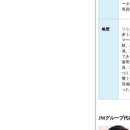
ータ
有資
ソニ
略歴
多く
マー
験。
進。
でき
最寄
具、
づく
響く
現場
った
JMグループ代