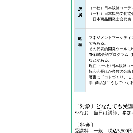
（一社）日本販路コーディネー
所
（一社）日本観光文化協会会長
属
　日本商品開発士会代表
マネジメントマーケティ
略
でもある。

歴
その代表的開発ツールにM
MM戦略会議プログラム（M
などがある。

現在 (一社)日本販路コ
協会会長ほか多数の公職を
著書に『コトづくり、モ
学―商品はこうしてつく
〔対象〕どなたでも受
※
なお、当日は講師、参加
〔料金〕
受講料 一般 税込5,500