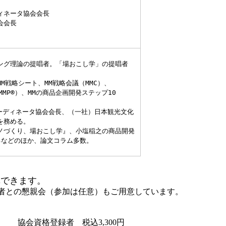
タ協会会長             

              

 
ング理論の提唱者。「場おこし学」の提唱者

M戦略シート、MM戦略会議（MMC）、

MP®）、MMの商品企画開発ステップ10

ーディネータ協会会長、（一社）日本観光文化

務める。 

ノづくり、場おこし学』、小塩稲之の商品開発

るなどのほか、論文コラム多数。
講できます
。
者との懇親会（参加は任意）もご用意しています。
円 協会資格登録者 税込3,300円