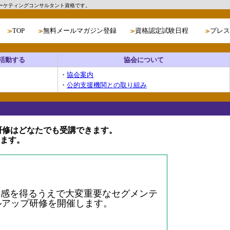
ーケティングコンサルタント資格です。
TOP
無料メールマガジン登録
資格認定試験日程
プレス
≫
≫
≫
≫
活動する
協会について
・
協会案内
・
公的支援機関との取り組み
研修はどなたでも受講できます。
ます。
共感を得るうえで大変重要なセグメンテ
ルアップ研修を開催します。