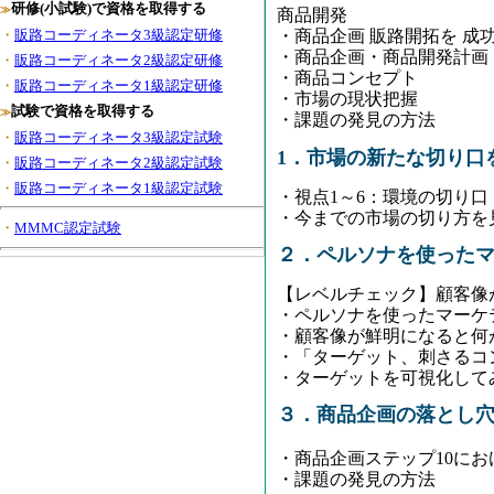
研修(小試験)で資格を取得する
≫
商品開発
・
販路コーディネータ3級認定研修
・商品企画 販路開拓を 成
・商品企画・商品開発計画
・
販路コーディネータ2級認定研修
・商品コンセプト
・
販路コーディネータ1級認定研修
・市場の現状把握
試験で資格を取得する
≫
・課題の発見の方法
・
販路コーディネータ3級認定試験
1
．市場の新たな切り口
・
販路コーディネータ2級認定試験
・
販路コーディネータ1級認定試験
・
視点1～6：環境の切り口
・
今までの市場の切り方を
・
MMMC認定試験
２
．ペルソナを使った
【レベルチェック】顧客像
・ペルソナを使ったマーケ
・顧客像が鮮明になると何
・「ターゲット
、
刺さるコ
・
ターゲットを可視化して
３
．商品企画の落とし
・商品企画ステップ10に
・
課題の発見の方法