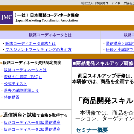
社団法人日本販路コーディネータ協会
販路コーディネータとは
販路
・
販路コーディネータ資格とは
・
通信講座と試験
・
マネジメントマーケティングの考え方
・
研修と小試験で
販路コーディネータ資格認定制度
■商品開発スキルアップ研修
≫
・
販路コーディネータとは
商品
スキルアップ研修は
・
資格のご質問（FAQ）
本研修では、商品を企画する
・
公式テキスト
・
過去の試験問題より
・
特例措置
「商品開発スキル
本研修では、商品を企
通信講座と試験
で資格を取得する
≫
ーション、ターゲティ
・
販路コーディネータ3級通信講座
・
販路コーディネータ2級通信講座
セミナー概要