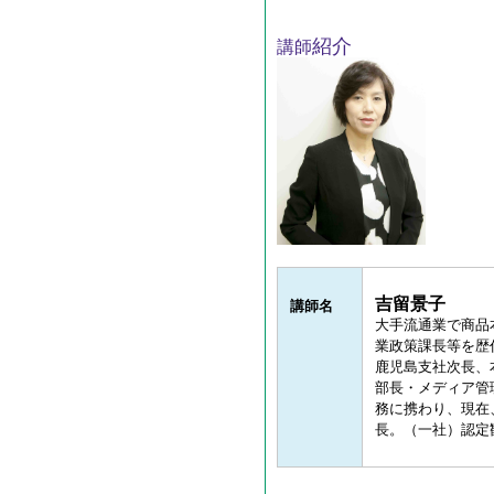
紹介
講師
吉留景子
講師名
大手流通業で商品
業政策課長等を歴
鹿児島支社次長
、
部長・メディア管
務に携わり、現在
長。（一社）認定