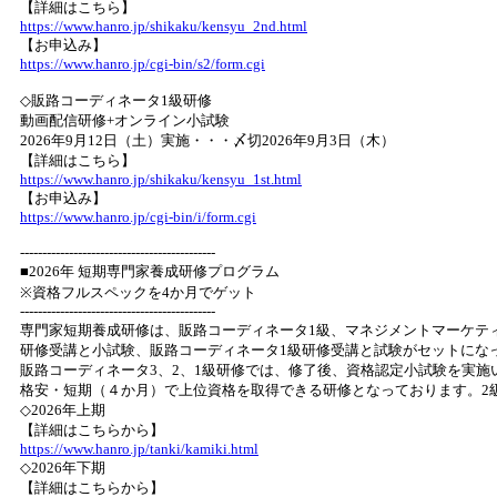
【詳細はこちら】
https://www.hanro.jp/shikaku/kensyu_2nd.html
【お申込み】
https://www.hanro.jp/cgi-bin/s2/form.cgi
◇販路コーディネータ1級研修
動画配信研修+オンライン小試験
2026年9月12日（土）実施・・・〆切2026年9月3日（木）
【詳細はこちら】
https://www.hanro.jp/shikaku/kensyu_1st.html
【お申込み】
https://www.hanro.jp/cgi-bin/i/form.cgi
--------------------------------------------
■2026年 短期専門家養成研修プログラム
※資格フルスペックを4か月でゲット
--------------------------------------------
専門家短期養成研修は、販路コーディネータ1級、マネジメントマーケテ
研修受講と小試験、販路コーディネータ1級研修受講と試験がセットにな
販路コーディネータ3、2、1級研修では、修了後、資格認定小試験を実
格安・短期（４か月）で上位資格を取得できる研修となっております。2
◇2026年上期
【詳細はこちらから】
https://www.hanro.jp/tanki/kamiki.html
◇2026年下期
【詳細はこちらから】