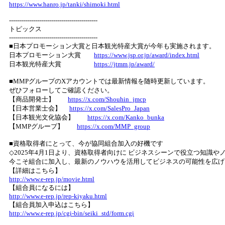
https://www.hanro.jp/tanki/shimoki.html
--------------------------------------------
トピックス
--------------------------------------------
■日本プロモーション大賞と日本観光特産大賞が今年も実施されます。
日本プロモーション大賞
https://www.jsp.or.jp/award/index.html
日本観光特産大賞
https://jtmm.jp/award/
■MMPグループのXアカウントでは最新情報を随時更新しています。
ぜひフォローしてご確認ください。
【商品開発士】
https://x.com/Shouhin_jmcp
【日本営業士会】
https://x.com/SalesPro_Japan
【日本観光文化協会】
https://x.com/Kanko_bunka
【MMPグループ】
https://x.com/MMP_group
■資格取得者にとって、今が協同組合加入の好機です
◇2025年4月1日より、資格取得者向けに ビジネスシーンで役立つ知識
今こそ組合に加入し、最新のノウハウを活用してビジネスの可能性を広げ
【詳細はこちら】
http://www.e-rep.jp/movie.html
【組合員になるには】
http://www.e-rep.jp/rep-kiyaku.html
【組合員加入申込はこちら】
http://www.e-rep.jp/cgi-bin/seiki_std/form.cgi