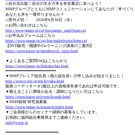
◇自分流出版！自分の生き方本を有名書店に並べよう！
MMPグループとともにMMPコミュニケーションにてあなたの「本づく
あなたも本を一冊作りませんか？
◇受付〆切： 2026年6月30日（水）
◇お問い合わせはこちら
http://www.jmmp.jp/cgi-bin/mmpc_mail/form.cgi
◇お申込みフォームはこちら
https://www.jmmp.jp/cgi-bin/makebooks/form.cgi
【DVD販売・開講中のeラーニング講座のご案内】
https://www.hanro.jp/members/el_open.html
▼よくあるご質問FAQはこちらから
https://www.hanro.jp/shikaku/faq.html
━━━━━━━━━━━━━━━━━━━━━
▼MMPプレミア組合員（個人組合員）の申し込みが始まりました！
http://www.e-rep.jp/rep-kiyaku.html
販路コーディネータ2級以上の資格保有者であれば申込可能です。
▼教えることに興味がある・講師になりたい方はこちら
https://www.hanro.jp/event/koushi.html
▼MMP総研 研究員募集
https://www.jmmp.jp/research/index.html
▼ご会員様からのセミナー講師の募集をしています。
お気軽に協同組合事務局までご連絡ください。
info@e-rep.jp
━━━━━━━━━━━━━━━━━━━━━━