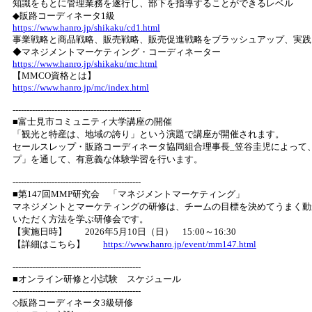
知識をもとに管理業務を遂行し、部下を指導することができるレベル
◆販路コーディネータ1級
https://www.hanro.jp/shikaku/cd1.html
事業戦略と商品戦略、販売戦略、販売促進戦略をブラッシュアップ、実践
◆マネジメントマーケティング・コーディネーター
https://www.hanro.jp/shikaku/mc.html
【MMCO資格とは】
https://www.hanro.jp/mc/index.html
----------------------------------------------
■富士見市コミュニティ大学講座の開催
「観光と特産は、地域の誇り」という演題で講座が開催されます。
セールスレップ・販路コーディネータ協同組合理事長_笠谷圭児によって
プ」を通して、有意義な体験学習を行います。
----------------------------------------------
■第147回MMP研究会 「マネジメントマーケティング」
マネジメントとマーケティングの研修は、チームの目標を決めてうまく動
いただく方法を学ぶ研修会です。
【実施日時】 2026年5月10日（日） 15:00～16:30
【詳細はこちら】
https://www.hanro.jp/event/mm147.html
----------------------------------------------
■オンライン研修と小試験 スケジュール
----------------------------------------------
◇販路コーディネータ3級研修