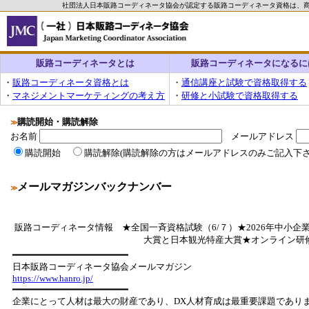
社団法人日本販路コーディネータ協会が認定する販路コーディネータ資格は、
販路コーディネータとは
販路コーディネータになるに
・
販路コーディネータ資格とは
・
通信講座と試験で資格取得する
・
マネジメントマーケティングの考え方
・
研修と小試験で資格取得する
購読開始・購読解除
≫
お名前
メールアドレス
購読開始
購読解除(購読解除の方はメールアドレスのみご記入下さ
メールマガジンバックナンバー
≫
販路コーディネータ情報 ★全国一斉資格試験（6/７）★2026年中小企業
大賞と日本観光特産大賞★オンライン研修
━━━━━━━━━━━━━━━━━━━━━
日本販路コーディネータ協会メールマガジン
https://www.hanro.jp/
━━━━━━━━━━━━━━━━━━━━━
企業にとって人材は最大の財産であり、DX人材育成は最重要課題であり