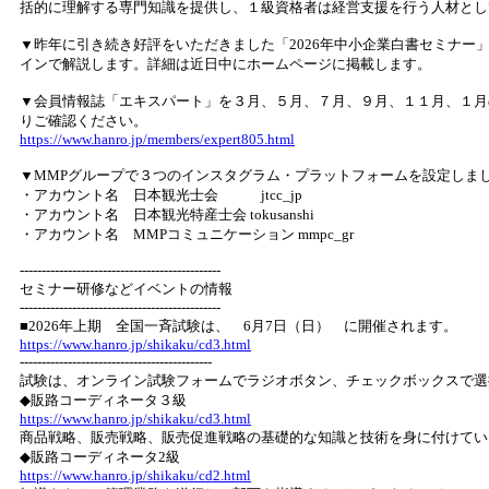
括的に理解する専門知識を提供し、１級資格者は経営支援を行う人材とし
▼昨年に引き続き好評をいただきました「2026年中小企業白書セミナー
インで解説します。詳細は近日中にホームページに掲載します。
▼会員情報誌「エキスパート」を３月、５月、７月、９月、１１月、１月
りご確認ください。
https://www.hanro.jp/members/expert805.html
▼MMPグループで３つのインスタグラム・プラットフォームを設定しま
・アカウント名 日本観光士会 jtcc_jp
・アカウント名 日本観光特産士会 tokusanshi
・アカウント名 MMPコミュニケーション mmpc_gr
----------------------------------------------
セミナー研修などイベントの情報
----------------------------------------------
■2026年上期 全国一斉試験は、 6月7日（日） に開催されます。
https://www.hanro.jp/shikaku/cd3.html
--------------------------------------------
試験は、オンライン試験フォームでラジオボタン、チェックボックスで選
◆販路コーディネータ３級
https://www.hanro.jp/shikaku/cd3.html
商品戦略、販売戦略、販売促進戦略の基礎的な知識と技術を身に付けてい
◆販路コーディネータ2級
https://www.hanro.jp/shikaku/cd2.html