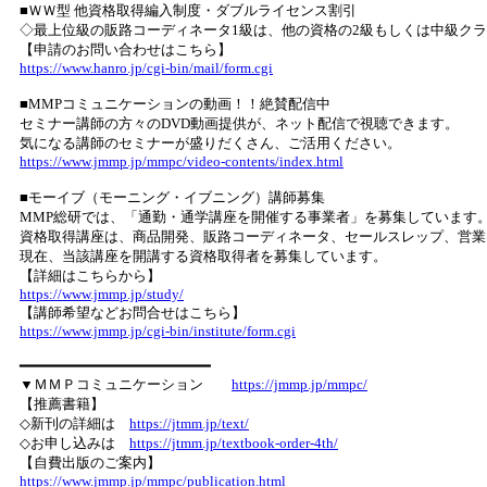
■ＷＷ型 他資格取得編入制度・ダブルライセンス割引
◇最上位級の販路コーディネータ1級は、他の資格の2級もしくは中級ク
【申請のお問い合わせはこちら】
https://www.hanro.jp/cgi-bin/mail/form.cgi
■MMPコミュニケーションの動画！！絶賛配信中
セミナー講師の方々のDVD動画提供が、ネット配信で視聴できます。
気になる講師のセミナーが盛りだくさん、ご活用ください。
https://www.jmmp.jp/mmpc/video-contents/index.html
■モーイブ（モーニング・イブニング）講師募集
MMP総研では、「通勤・通学講座を開催する事業者」を募集しています
資格取得講座は、商品開発、販路コーディネータ、セールスレップ、営業
現在、当該講座を開講する資格取得者を募集しています。
【詳細はこちらから】
https://www.jmmp.jp/study/
【講師希望などお問合せはこちら】
https://www.jmmp.jp/cgi-bin/institute/form.cgi
━━━━━━━━━━━━━━━━━━━━━━
▼ＭＭＰコミュニケーション
https://jmmp.jp/mmpc/
【推薦書籍】
◇新刊の詳細は
https://jtmm.jp/text/
◇お申し込みは
https://jtmm.jp/textbook-order-4th/
【自費出版のご案内】
https://www.jmmp.jp/mmpc/publication.html