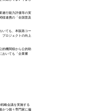
業遂行能力評価等の実
関様連携の「全国普及
おいても、本販路コー
、プロジェクトの向上
公的機関様から公的助
においても「企業審
の戦略会議を実施する
速かつ個々専門家に偏