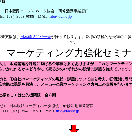
演習
せ) 日本販路コーディネータ協会 研修活動事業窓口
L（03）3598-6898 MAIL
info@hanro.jp
事業支援は、
日本商品開発士会
が行っております。皆様の積極的な受講のご参
す。
マーケティング力強化セミナ
不足、販路開拓を課題に挙げる企業様は多くありますが、これはマーケティ
をいかに作るか＋どうやって売るかのいずれかの段階に課題を抱えています
では、①自社のマーケティングの現状・課題について自ら考え、②個別に専
③実際に課題を解決し、メーカー企業マーケティング力向上の支援を行いま
社様もしくは公的機関様 全３回
合せ) 日本販路コーディネータ協会 研修活動事業窓口
TEL（03）5948－6581 MAIL
info@hanro.jp