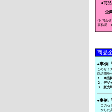
●商
企業
(お問合
事務局 TE
商品
事例
●
このセミ
商品開発
１．商品
２．デザ
３．販売
●事例
このセ
かした