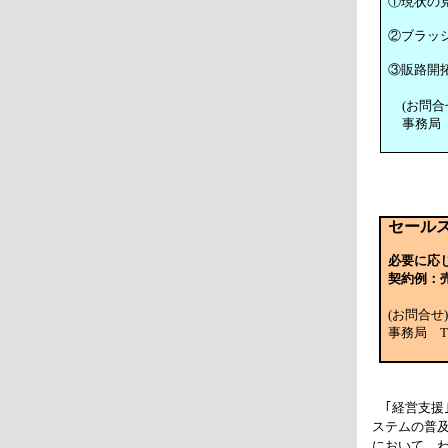
①現状の
②ブラッ
③販路開
(お問
事務局 
セール
必要に応
契約例：
(お問合
事務局 TE
｢経営支援
ステムの普
において、