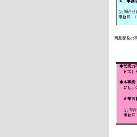
４．事例
(お問合
事務局 TE
商品開発の
◆営業力
ビス）
◆本事業
にし、
企業各
(お問
事務局 