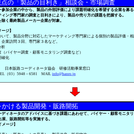
視点の「製品の目利き」相談会・市場調査
ー参加企業の中から、製品の外部評価により課題明確化を希望する企業を募る
ティング専門家の調査と目利きにより、製品や売り方の課題を把握する。
を除く最終製品メーカー企業が対象。
メージ】
ついて、製品分野に対応したマーケティング専門家による個別の製品評価・相
、企業訪問３回、専門家３名など。
分析
査（バイヤー調査・顧客モニタリング調査など）
明確化
せ) 日本販路コーディネータ協会 研修活動事業窓口
L（03）5948－6581 MAIL
info@hanro.jp
をかける製品開発・販路開拓
ーディネータのアドバイスに基づき課題にあわせて、バイヤー・顧客モニタリ
出展、販路開拓等を実施する。
イメージ】