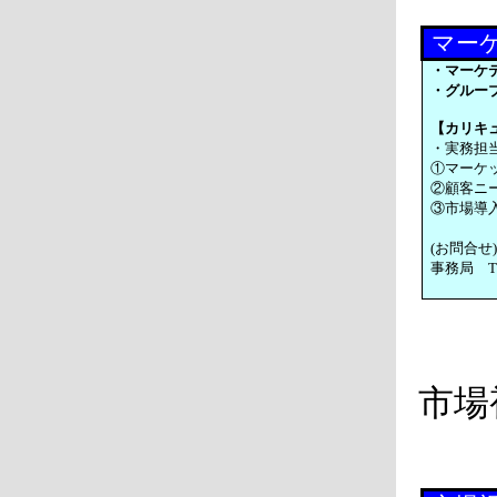
マー
・マーケ
・グルー
【カリキ
・実務担
①マーケ
②顧客ニ
③市場導
(お問合
事務局 TE
市場