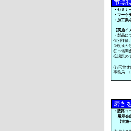
市場
・セミナ
・マーケ
・加工業
【実施イ
・製品に
個別評価
①現状の
②市場調
③課題の
(お問合
事務局 TE
磨き
・販路コ
展示会
【実施