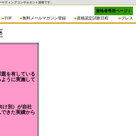
ーケティングコンサルタント資格です。
資格者専用ページ＞
TOP
無料メールマガジン登録
資格認定試験日程
プレス
≫
≫
≫
≫
座
課題を有している
るように実施して
向け別）が自社
んできた実績から