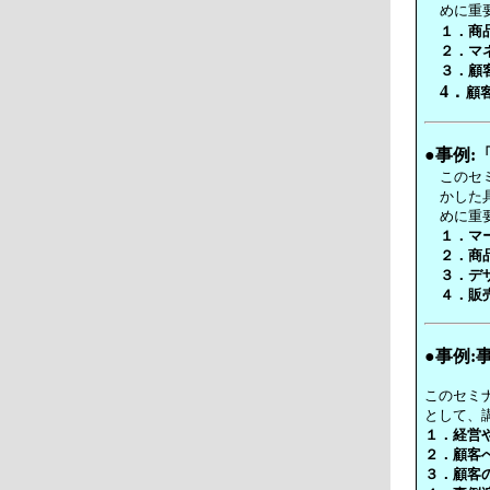
めに重
１．
商
２
．
マ
３．顧
4．
顧
●事例:
このセ
かした
めに重
１．マ
２
．商
３．デ
４．販
●事例
このセミ
として、
１．
経営
２．顧客
３．顧客