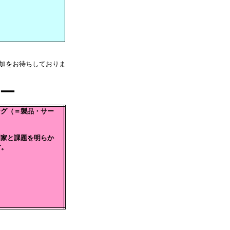
加をお待ちしておりま
ー
ング（＝製品・サー
。
門家と課題を明らか
す。