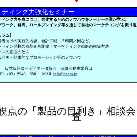
ケティング力強化セミナー
ティング力を身につけ、強化するためのノウハウをメーカー企業が学ぶ。
プワーク、発表、ロールプレイング等を通じて自社のマーケティングを振り返
ュラム】
当者向けの実践的内容、合計３回、３時間／回など。
ットイン発想の商品企画開発・マーケティング戦略の構築方法
ーズの把握の仕方
入計画・効果的なプロモーション等のノウハウ
せ) 日本販路コーディネータ協会 研修活動事業窓口
L（03）5948－6581 MAIL
info@hanro.jp
視点の「製品の目利き」相談会
査