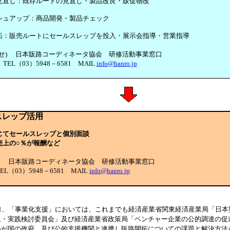
見直し：既存ルートの見直し・製品改良・販促物改
シュアップ：商品開発・製品チェック
拓：販売ルートにセールスレップを投入・展示会指導・営業指導
合せ) 日本販路コーディネータ協会 研修活動事業窓口
TEL（03）5948－6581 MAIL
info@hanro.jp
スレップ活用
じてセールスレップと個別面談
売上の○％が報酬など
せ) 日本販路コーディネータ協会 研修活動事業窓口
L（03）5948－6581 MAIL
info@hanro.jp
｣、「事業化支援」
においては、これまでも経済産業省関東経済産業局「日本
及・実践検討委員会」及び経済産業省政策局「ベンチャー企業の公的調達の促
わが国の政府、及び公的支援機関と連携し販路開拓についての課題と解決方法