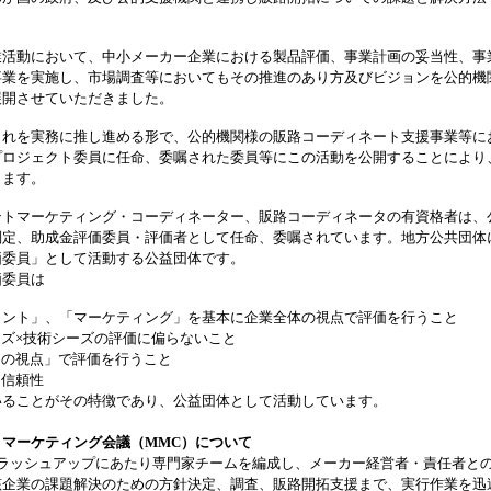
活動において、中小メーカー企業における製品評価、事業計画の妥当性、事
事業を実施し、市場調査等においてもその推進のあり方及びビジョンを公的機
展開させていただきました。
れを実務に推し進める形で、公的機関様の販路コーディネート支援事業等に
プロジェクト委員に任命、委嘱された委員等にこの活動を公開することにより
ります。
トマーケティング・コーディネーター、販路コーディネータの有資格者は、
判定、助成金評価委員・評価者として任命、委嘱されています。地方公共団体
価委員」として活動する公益団体です。
価委員は
メント」、「マーケティング」を基本に企業全体の視点で評価を行うこと
ーズ×技術シーズの評価に偏らないこと
らの視点」で評価を行うこと
と信頼性
いることがその特徴であり、公益団体として活動しています。
トマーケティング会議（MMC）について
ブラッシュアップにあたり専門家チームを編成し、メーカー経営者・責任者と
該企業の課題解決のための方針決定、調査、販路開拓支援まで、実行作業を迅