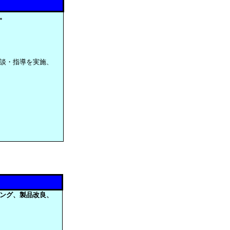
。
談・指導を実施、
ング、製品改良、