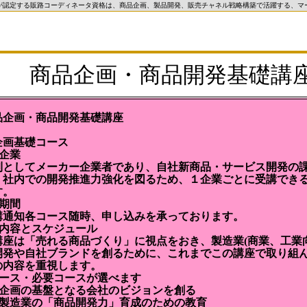
が認定する販路コーディネータ資格は、商品企画、製品開発、販売チャネル戦略構築で活躍する、マ
商品企画・商品開発基礎講
品企画・商品開発基礎講座
企画基礎コース
象企業
則としてメーカー企業者であり、自社新商品・サービス開発の
。社内での開発推進力強化を図るため、１企業ごとに受講でき
す。
込期間
講通知各コース随時、申し込みを承っております。
義内容とスケジュール
講座は「売れる商品づくり」に視点をおき、製造業(商業、工業
開発や自社ブランドを創るために、これまでこの講座で取り組
の内容を重視します。
コース・必要コースが選べます
品企画の基盤となる会社のビジョンを創る
小製造業の「商品開発力」育成のための教育