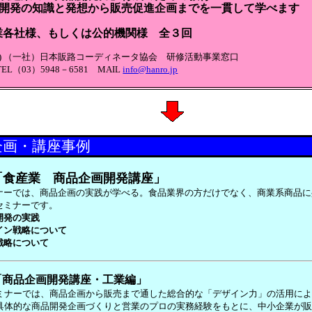
品開発の知識と発想から販売促進企画までを一貫して学べます
各社様、もしくは公的機関様 全３回
せ) （一社）日本販路コーディネータ協会 研修活動事業窓口
L（03）5948－6581 MAIL
info@hanro.jp
企画・講座事例
「食産業 商品企画開発講座」
ナーでは、商品企画の実践が学べる。食品業界の方だけでなく、商業系商品に
セミナーです。
開発の実践
イン戦略について
戦略について
:「商品企画開発講座・工業編」
ミナーでは、商品企画から販売まで通した総合的な「デザイン力」の活用に
具
体的な商品開発企画づくりと営業のプロの実務経験をもとに、中小企業が