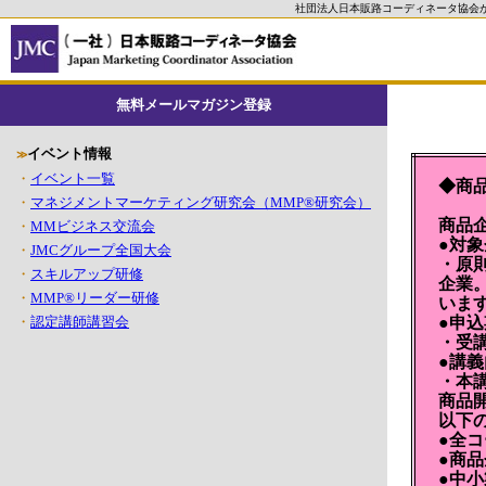
社団法人日本販路コーディネータ協会
無料メールマガジン登録
イベント情報
≫
・
イベント一覧
◆商
・
マネジメントマーケティング研究会（MMP®研究会）
商品
・
MMビジネス交流会
●対
・
JMCグループ全国大会
・原
・
スキルアップ研修
企業
・
MMP®リーダー研修
いま
・
認定講師講習会
●申
・受
●講
・本
商品
以下
●全
●商
●中