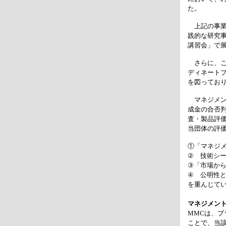
た。
上記の事業
践的な研究
講習会」で
さらに、こ
ディネート
を図ってお
マネジメン
成金の合否
査・製品評
当団体の評
①「マネジ
② 技術シ
③「市場か
④ 公明性
を重んじて
マネジメン
MMCは、
ことで、当