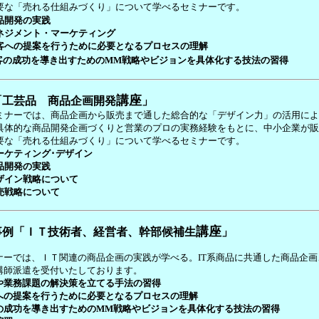
要な「売れる仕組みづくり」について学べるセミナーです。
品開発の実践
ネジメント・マーケティング
客への提案を行うために必要となるプロセスの理解
客の成功を導き出すためのMM戦略やビジョンを具体化する技法の習得
講座
「工芸品 商品企画開発
」
ミナーでは、商品企画から販売まで通した総合的な「デザイン力」の活用に
具
体的な商品開発企画づくりと営業のプロの実務経験をもとに、中小企業が
要な「売れる仕組みづくり」について学べるセミナーです。
ーケティング･デザイン
品開発の実践
ザイン戦略について
売戦略について
講座
:事例「ＩＴ技術者、経営者、幹部候補生
」
ナーでは、ＩＴ関連の商品企画の実践が学べる。
IT
系商品に共通した商品企画
講師派遣を受付いたしております。
や業務課題の解決策を立てる手法の習得
への提案を行うために必要となるプロセスの理解
の成功を導き出すためのMM戦略やビジョンを具体化する技法の習得