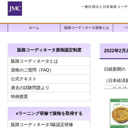
一般社団法人日本販路コーデ
ホーム
販路コーディネータ資格とは
一
販路コーディネータ資格認定制度
2022年
販路コーディネータとは
日経新聞の
資格のご質問（FAQ）
公式テキスト
［日本経済新
過去の試験問題より
特例措置
eラーニング研修で資格を取得する
販路コーディネータ3級認定研修