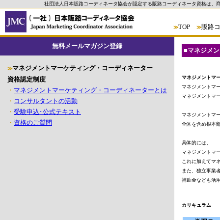
社団法人日本販路コーディネータ協会が認定する販路コーディネータ資格は、
TOP
販路
≫
≫
無料メールマガジン登録
■
マネジメン
マネジメントマーケティング・コーディネーター
≫
資格認定制度
マネジメントマ
・
マネジメントマーケティング・コーディネーターとは
マネジメントマー
・
コンサルタントの活動
・
受験申込･公式テキスト
マネジメントマ
・
資格のご質問
全体を含め根本部
具体的には、

マネジメントマ
これに加えてマ
また、独立事業
補助金なども活
カリキュラム