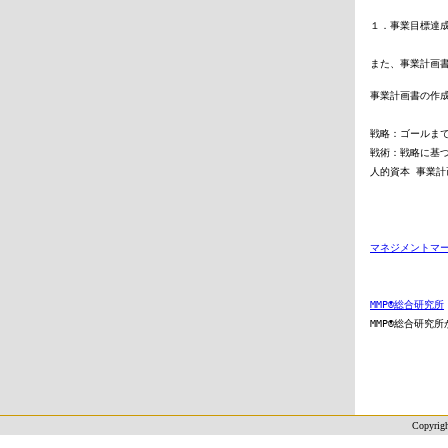
１．事業目標達
また、事業計画
事業計画書の作
戦略：ゴールまで
戦術：戦略に基づ
人的資本 事業
マネジメントマ
MMP®総合研究所
MMP®総合研究
Copyrigh