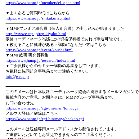
https://www.hanro.jp/members/el_open.html
▼よくあるご質問FAQはこちらから
https://www.hanro.jp/shikaku/faq.html
━━━━━━━━━━━━━━━━━━━━━
▼MMPプレミア組合員（個人組合員）の申し込みが始まりました！
http://www.e-rep.jp/rep-kiyaku.html
販路コーディネータ2級以上の資格保有者であれば申込可能です。
▼教えることに興味がある・講師になりたい方はこちら
https://www.hanro.jp/event/koushi.html
▼MMP総研 研究員募集
https://www.jmmp.jp/research/index.html
▼ご会員様からのセミナー講師の募集をしています。
お気軽に協同組合事務局までご連絡ください。
info@e-rep.jp
━━━━━━━━━━━━━━━━━━━━━━
このＥメールは日本販路コーディネータ協会の発行するメールマガジンで
掲載内容のご意見、お問合せは、MMPグループ事務局まで。
お問い合わせ先
https://www.hanro.jp/cgi-bin/mail/form.cgi
メルマガ登録／解除はこちら
https://www.hanro.jp/cgi-bin/maga/backno.cgi
このメールは送信専用メールアドレスから配信されています。
ご返信いただいてもお答えできませんのでご了承ください。