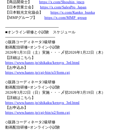
【商品開発士】
https://x.com/Shouhin_jmcp
【日本営業士会】
https://x.com/SalesPro_Japan
【日本観光文化協会】
https://x.com/Kanko_bunka
【MMPグループ】
https://x.com/MMP_group
----------------------------------------------
■オンライン研修と小試験 スケジュール
-------------------------------------------
◇販路コーディネータ3級研修
動画配信研修+オンライン小試験
2026年1月31日（土）実施・・・〆切2026年1月22日（木）
【詳細はこちら】
https://www.hanro.jp/shikaku/kensyu_3rd.html
【お申込み】
https://www.hanro.jp/cgi-bin/q3/form.cgi
◇販路コーディネータ3級研修
動画配信研修+オンライン小試験
2026年3月22日（日）実施・・・〆切2026年3月19日（木）
【詳細はこちら】
https://www.hanro.jp/shikaku/kensyu_3rd.html
【お申込み】
https://www.hanro.jp/cgi-bin/q2/form.cgi
◇販路コーディネータ2級研修
動画配信研修+オンライン小試験