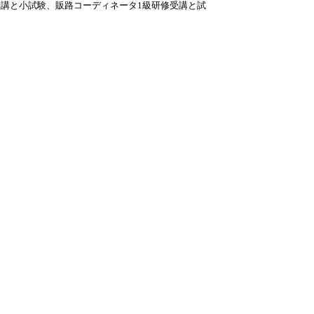
受講と小試験、販路コーディネータ1級研修受講と試