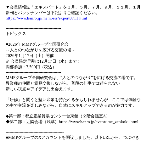
▼会員情報誌「エキスパート」を３月、５月、７月、９月、１１月、１月
新刊とバックナンバーは下記よりご確認ください。
https://www.hanro.jp/members/expert0711.html
--------------------------------------------
トピックス
--------------------------------------------
■2026年 MMPグループ全国研究会
～人とのつながりを広げる交流の場～
2026年1月17日（土）開催
※ 会員限定早割は12月17日（水）まで！
両部参加：7,500円（税込）
--------------------------------------------
MMPグループ全国研究会は、“人とのつながり”を広げる交流の場です。
異業種の仲間と意見交換しながら、普段の仕事では得られない
新しい視点やアイデアに出会えます。
「研修」と聞くと堅い印象を持たれるかもしれませんが、ここでは気軽な
の中で交流を楽しみながら、自然にスキルアップできるのが魅力です。
◆第一部：都立産業貿易センター台東館（２階会議室A）
◆第二部：近隣会場（浅草）https://www.hanro.jp/event/jmc_zenkoku.html
----------------------------------------------
■MMPグループのXアカウントを開設しました。以下URLから、つぶや