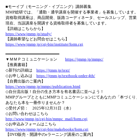
■モーイブ（モーニング・イブニング）講師募集
MMP総研では、「通勤・通学講座を開催する事業者」を募集しています
資格取得講座は、商品開発、販路コーディネータ、セールスレップ、営業
現在、当該講座を開講する資格取得者を募集しています。
【詳細はこちらから】
https://www.jmmp.jp/study/
【講師希望などお問合せはこちら】
https://www.jmmp.jp/cgi-bin/institute/form.cgi
━━━━━━━━━━━━━━━━━━━━━━
▼ＭＭＰコミュニケーション
https://jmmp.jp/mmpc/
【推薦書籍】
◇新刊の詳細は
https://jtmm.jp/text/
◇お申し込みは
https://jtmm.jp/textbook-order-4th/
【自費出版のご案内】
https://www.jmmp.jp/mmpc/publication.html
◇自分流出版！自分の生き方本を有名書店に並べよう！
MMPグループとともにMMPコミュニケーションにてあなたの「本づく
あなたも本を一冊作りませんか？
◇受付〆切： 2025年12月31日（水）
◇お問い合わせはこちら
http://www.jmmp.jp/cgi-bin/mmpc_mail/form.cgi
◇お申込みフォームはこちら
https://www.jmmp.jp/cgi-bin/makebooks/form.cgi
【DVD販売・開講中のeラーニング講座のご案内】