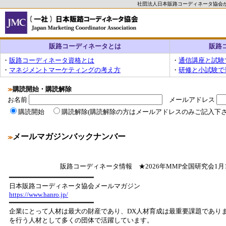
社団法人日本販路コーディネータ協会
販路コーディネータとは
販路
・
販路コーディネータ資格とは
・
通信講座と試験
・
マネジメントマーケティングの考え方
・
研修と小試験で
購読開始・購読解除
≫
お名前
メールアドレス
購読開始
購読解除(購読解除の方はメールアドレスのみご記入下さ
メールマガジンバックナンバー
≫
販路コーディネータ情報 ★2026年MMP全国研究会1月
━━━━━━━━━━━━━━━━━━━━━
日本販路コーディネータ協会メールマガジン
https://www.hanro.jp/
━━━━━━━━━━━━━━━━━━━━━
企業にとって人材は最大の財産であり、DX人材育成は最重要課題であり
を行う人材として多くの団体で活躍しています。