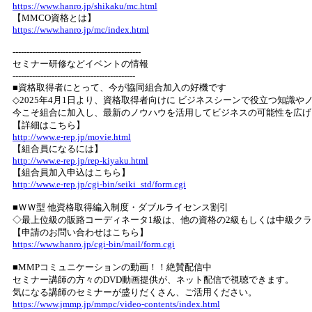
https://www.hanro.jp/shikaku/mc.html
【MMCO資格とは】
https://www.hanro.jp/mc/index.html
----------------------------------------------
セミナー研修などイベントの情報
--------------------------------------------
■資格取得者にとって、今が協同組合加入の好機です
◇2025年4月1日より、資格取得者向けに ビジネスシーンで役立つ知識
今こそ組合に加入し、最新のノウハウを活用してビジネスの可能性を広げ
【詳細はこちら】
http://www.e-rep.jp/movie.html
【組合員になるには】
http://www.e-rep.jp/rep-kiyaku.html
【組合員加入申込はこちら】
http://www.e-rep.jp/cgi-bin/seiki_std/form.cgi
■ＷＷ型 他資格取得編入制度・ダブルライセンス割引
◇最上位級の販路コーディネータ1級は、他の資格の2級もしくは中級ク
【申請のお問い合わせはこちら】
https://www.hanro.jp/cgi-bin/mail/form.cgi
■MMPコミュニケーションの動画！！絶賛配信中
セミナー講師の方々のDVD動画提供が、ネット配信で視聴できます。
気になる講師のセミナーが盛りだくさん、ご活用ください。
https://www.jmmp.jp/mmpc/video-contents/index.html