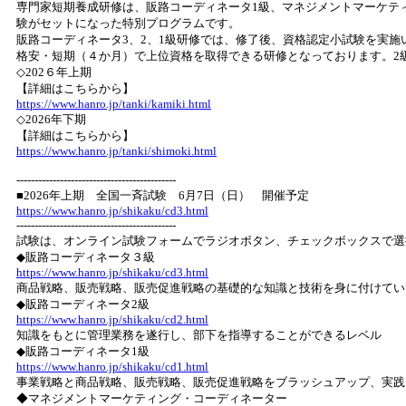
専門家短期養成研修は、販路コーディネータ1級、マネジメントマーケテ
験がセットになった特別プログラムです。
販路コーディネータ3、2、1級研修では、修了後、資格認定小試験を実
格安・短期（４か月）で上位資格を取得できる研修となっております。2
◇202６年上期
【詳細はこちらから】
https://www.hanro.jp/tanki/kamiki.html
◇2026年下期
【詳細はこちらから】
https://www.hanro.jp/tanki/shimoki.html
--------------------------------------------
■2026年上期 全国一斉試験 6月7日（日） 開催予定
https://www.hanro.jp/shikaku/cd3.html
--------------------------------------------
試験は、オンライン試験フォームでラジオボタン、チェックボックスで選
◆販路コーディネータ３級
https://www.hanro.jp/shikaku/cd3.html
商品戦略、販売戦略、販売促進戦略の基礎的な知識と技術を身に付けてい
◆販路コーディネータ2級
https://www.hanro.jp/shikaku/cd2.html
知識をもとに管理業務を遂行し、部下を指導することができるレベル
◆販路コーディネータ1級
https://www.hanro.jp/shikaku/cd1.html
事業戦略と商品戦略、販売戦略、販売促進戦略をブラッシュアップ、実践
◆マネジメントマーケティング・コーディネーター