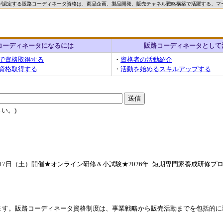
が認定する販路コーディネータ資格は、商品企画、製品開発、販売チャネル戦略構築で活躍する、マ
コーディネータになるには
販路コーディネータとして
で資格取得する
・
資格者の活動紹介
資格取得する
・
活動を始めるスキルアップする
い。)
17日（土）開催★オンライン研修＆小試験★2026年_短期専門家養成研修プロ
ます。販路コーディネータ資格制度は、事業戦略から販売活動までを包括的