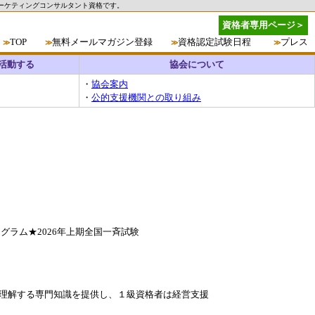
ーケティングコンサルタント資格です。
資格者専用ページ＞
TOP
無料メールマガジン登録
資格認定試験日程
プレス
≫
≫
≫
≫
活動する
協会について
・
協会案内
・
公的支援機関との取り組み
グラム★2026年上期全国一斉試験
に理解する専門知識を提供し、１級資格者は経営支援