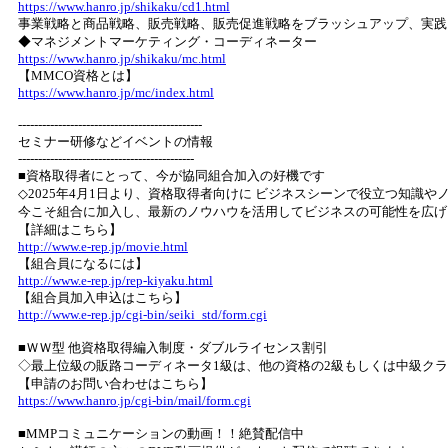
https://www.hanro.jp/shikaku/cd1.html
事業戦略と商品戦略、販売戦略、販売促進戦略をブラッシュアップ、実践
◆マネジメントマーケティング・コーディネーター
https://www.hanro.jp/shikaku/mc.html
【MMCO資格とは】
https://www.hanro.jp/mc/index.html
----------------------------------------------
セミナー研修などイベントの情報
--------------------------------------------
■資格取得者にとって、今が協同組合加入の好機です
◇2025年4月1日より、資格取得者向けに ビジネスシーンで役立つ知識
今こそ組合に加入し、最新のノウハウを活用してビジネスの可能性を広げ
【詳細はこちら】
http://www.e-rep.jp/movie.html
【組合員になるには】
http://www.e-rep.jp/rep-kiyaku.html
【組合員加入申込はこちら】
http://www.e-rep.jp/cgi-bin/seiki_std/form.cgi
■ＷＷ型 他資格取得編入制度・ダブルライセンス割引
◇最上位級の販路コーディネータ1級は、他の資格の2級もしくは中級ク
【申請のお問い合わせはこちら】
https://www.hanro.jp/cgi-bin/mail/form.cgi
■MMPコミュニケーションの動画！！絶賛配信中