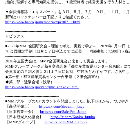
括的に理解する専門知識を提供し、１級資格者は経営支援を行う人材とし
▼会員情報誌「エキスパート」を３月、５月、７月、９月、１１月、１月
新刊とバックナンバーは下記よりご確認ください。
https://www.hanro.jp/members/expert0711.html
--------------------------------------------
トピックス
--------------------------------------------
■2026年MMP全国研究会～理論で考え、実践で学ぶ～ 2026年1月17日
※ 会員限定早割（12月１７日申込までに延長） 両部参加：7,500円（税
--------------------------------------------
2026年全国大会は、MMP全国研究会と改名して実施します。
MMPグループワークと新春交流会を「都立産業貿易センター台東館」に
会員限定の早割〆切１２月１７日に延期、空席あとわずかです。さあ申し
◆第一部：都立産業貿易センター台東館（２階会議室A）
◆第二部：近隣会場（浅草）
https://www.hanro.jp/event/jmc_zenkoku.html
----------------------------------------------
■MMPグループのXアカウントを開設しました。以下URLから、つぶや
【商品開発士】
https://x.com/Shouhin_jmcp
【日本営業士会】
https://x.com/SalesPro_Japan
【日本観光文化協会】
https://x.com/Kanko_bunka
【MMPグループ】
https://x.com/MMP_group