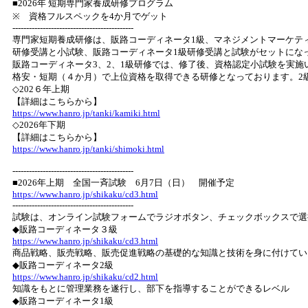
■2026年 短期専門家養成研修プログラム
※ 資格フルスペックを4か月でゲット
--------------------------------------------
専門家短期養成研修は、販路コーディネータ1級、マネジメントマーケテ
研修受講と小試験、販路コーディネータ1級研修受講と試験がセットにな
販路コーディネータ3、2、1級研修では、修了後、資格認定小試験を実
格安・短期（４か月）で上位資格を取得できる研修となっております。2
◇202６年上期
【詳細はこちらから】
https://www.hanro.jp/tanki/kamiki.html
◇2026年下期
【詳細はこちらから】
https://www.hanro.jp/tanki/shimoki.html
--------------------------------------------
■2026年上期 全国一斉試験 6月7日（日） 開催予定
https://www.hanro.jp/shikaku/cd3.html
--------------------------------------------
試験は、オンライン試験フォームでラジオボタン、チェックボックスで選
◆販路コーディネータ３級
https://www.hanro.jp/shikaku/cd3.html
商品戦略、販売戦略、販売促進戦略の基礎的な知識と技術を身に付けてい
◆販路コーディネータ2級
https://www.hanro.jp/shikaku/cd2.html
知識をもとに管理業務を遂行し、部下を指導することができるレベル
◆販路コーディネータ1級