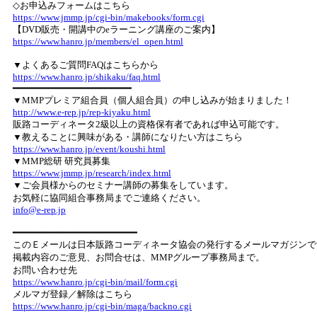
◇お申込みフォームはこちら
https://www.jmmp.jp/cgi-bin/makebooks/form.cgi
【DVD販売・開講中のeラーニング講座のご案内】
https://www.hanro.jp/members/el_open.html
▼よくあるご質問FAQはこちらから
https://www.hanro.jp/shikaku/faq.html
━━━━━━━━━━━━━━━━━━━━━
▼MMPプレミア組合員（個人組合員）の申し込みが始まりました！
http://www.e-rep.jp/rep-kiyaku.html
販路コーディネータ2級以上の資格保有者であれば申込可能です。
▼教えることに興味がある・講師になりたい方はこちら
https://www.hanro.jp/event/koushi.html
▼MMP総研 研究員募集
https://www.jmmp.jp/research/index.html
▼ご会員様からのセミナー講師の募集をしています。
お気軽に協同組合事務局までご連絡ください。
info@e-rep.jp
━━━━━━━━━━━━━━━━━━━━━━
このＥメールは日本販路コーディネータ協会の発行するメールマガジンで
掲載内容のご意見、お問合せは、MMPグループ事務局まで。
お問い合わせ先
https://www.hanro.jp/cgi-bin/mail/form.cgi
メルマガ登録／解除はこちら
https://www.hanro.jp/cgi-bin/maga/backno.cgi