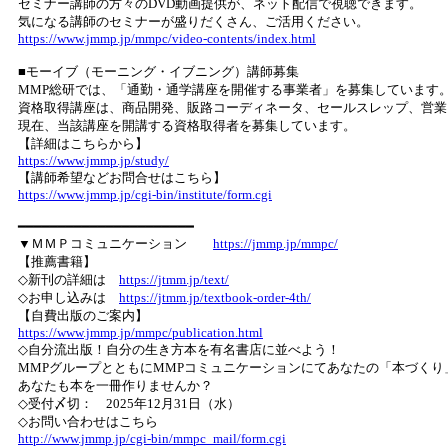
セミナー講師の方々のDVD動画提供が、ネット配信で視聴できます。
気になる講師のセミナーが盛りだくさん、ご活用ください。
https://www.jmmp.jp/mmpc/video-contents/index.html
■モーイブ（モーニング・イブニング）講師募集
MMP総研では、「通勤・通学講座を開催する事業者」を募集しています
資格取得講座は、商品開発、販路コーディネータ、セールスレップ、営業
現在、当該講座を開講する資格取得者を募集しています。
【詳細はこちらから】
https://www.jmmp.jp/study/
【講師希望などお問合せはこちら】
https://www.jmmp.jp/cgi-bin/institute/form.cgi
━━━━━━━━━━━━━━━━━━━━━━
▼ＭＭＰコミュニケーション
https://jmmp.jp/mmpc/
【推薦書籍】
◇新刊の詳細は
https://jtmm.jp/text/
◇お申し込みは
https://jtmm.jp/textbook-order-4th/
【自費出版のご案内】
https://www.jmmp.jp/mmpc/publication.html
◇自分流出版！自分の生き方本を有名書店に並べよう！
MMPグループとともにMMPコミュニケーションにてあなたの「本づく
あなたも本を一冊作りませんか？
◇受付〆切： 2025年12月31日（水）
◇お問い合わせはこちら
http://www.jmmp.jp/cgi-bin/mmpc_mail/form.cgi