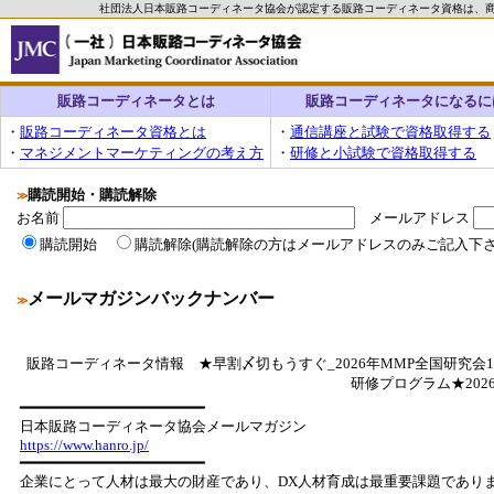
社団法人日本販路コーディネータ協会が認定する販路コーディネータ資格は、
販路コーディネータとは
販路コーディネータになるに
・
販路コーディネータ資格とは
・
通信講座と試験で資格取得する
・
マネジメントマーケティングの考え方
・
研修と小試験で資格取得する
購読開始・購読解除
≫
お名前
メールアドレス
購読開始
購読解除(購読解除の方はメールアドレスのみご記入下さ
メールマガジンバックナンバー
≫
販路コーディネータ情報 ★早割〆切もうすぐ_2026年MMP全国研究会
研修プログラム★20
━━━━━━━━━━━━━━━━━━━━━
日本販路コーディネータ協会メールマガジン
https://www.hanro.jp/
━━━━━━━━━━━━━━━━━━━━━
企業にとって人材は最大の財産であり、DX人材育成は最重要課題であり