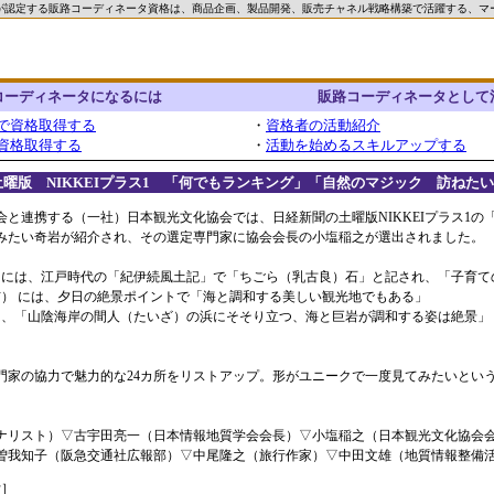
が認定する販路コーディネータ資格は、商品企画、製品開発、販売チャネル戦略構築で活躍する、マ
コーディネータになるには
販路コーディネータとして
で資格取得する
・
資格者の活動紹介
資格取得する
・
活動を始めるスキルアップする
新聞土曜版 NIKKEIプラス1 「何でもランキング」「自然のマジック 訪ねた
と連携する（一社）日本観光文化協会では、日経新聞の土曜版NIKKEIプラス1の
みたい奇岩が紹介され、その選定専門家に協会会長の小塩稲之が選出されました。
）には、江戸時代の「紀伊続風土記」で「ちごら（乳古良）石」と記され、「子育て
市） には、夕日の絶景ポイントで「海と調和する美しい観光地でもある」
は、「山陰海岸の間人（たいざ）の浜にそそり立つ、海と巨岩が調和する姿は絶景」
家の協力で魅力的な24カ所をリストアップ。形がユニークで一度見てみたいという
ナリスト）▽古宇田亮一（日本情報地質学会会長）▽小塩稲之（日本観光文化協会
曽我知子（阪急交通社広報部）▽中尾隆之（旅行作家）▽中田文雄（地質情報整備活
付］