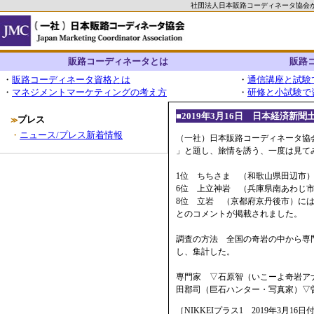
社団法人日本販路コーディネータ協会
販路コーディネータとは
販路
・
販路コーディネータ資格とは
・
通信講座と試験
・
マネジメントマーケティングの考え方
・
研修と小試験で
■2019年3月16日 日本経済
プレス
≫
・
ニュース/プレス新着情報
（一社）日本販路コーディネータ協会
」と題し、旅情を誘う、一度は見て
1位 ちちさま （和歌山県田辺市
6位 上立神岩 （兵庫県南あわじ
8位 立岩 （京都府京丹後市）に
とのコメントが掲載されました。
調査の方法 全国の奇岩の中から専門
し、集計した。
専門家 ▽石原智（いこーよ奇岩ア
田郡司（巨石ハンター・写真家）▽
［NIKKEIプラス1 2019年3月16日