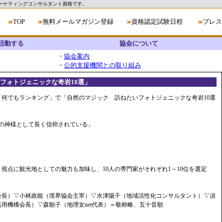
ーケティングコンサルタント資格です。
TOP
無料メールマガジン登録
資格認定試験日程
プレス
≫
≫
≫
≫
活動する
協会について
・
協会案内
・
公的支援機関との取り組み
いフォトジェニックな奇岩10選」
「何でもランキング」で「自然のマジック 訪ねたいフォトジェニックな奇岩10選
の神様として長く信仰されている」
視点に観光地としての魅力も加味し、10人の専門家がそれぞれ1～10位を選定
会長）▽小林政能（境界協会主宰）▽水津陽子（地域活性化コンサルタント）▽須
用機構会長）▽森順子（地理女net代表）＝敬称略、五十音順