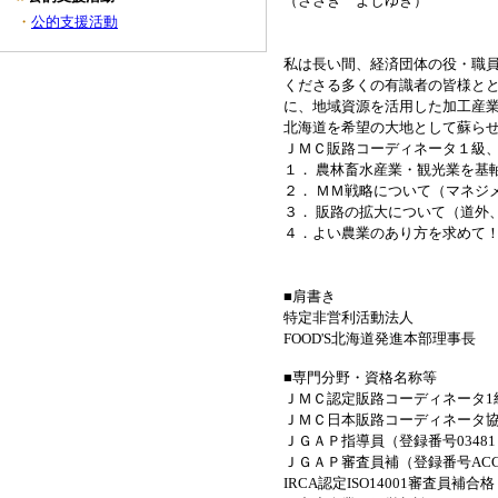
（ささき よしゆき）
・
公的支援活動
私は長い間、経済団体の役・職
くださる多くの有識者の皆様と
に、地域資源を活用した加工産
北海道を希望の大地として蘇ら
ＪＭＣ販路コーディネータ１級
１． 農林畜水産業・観光業を基
２． ＭＭ戦略について（マネジ
３． 販路の拡大について（道外
４．よい農業のあり方を求めて！
■肩書き
特定非営利活動法人
FOOD'S北海道発進本部理事長
■専門分野・資格名称等
ＪＭＣ認定販路コーディネータ1級
ＪＭＣ日本販路コーディネータ
ＪＧＡＰ指導員（登録番号03481
ＪＧＡＰ審査員補（登録番号ACCIS-
IRCA認定ISO14001審査員補合格