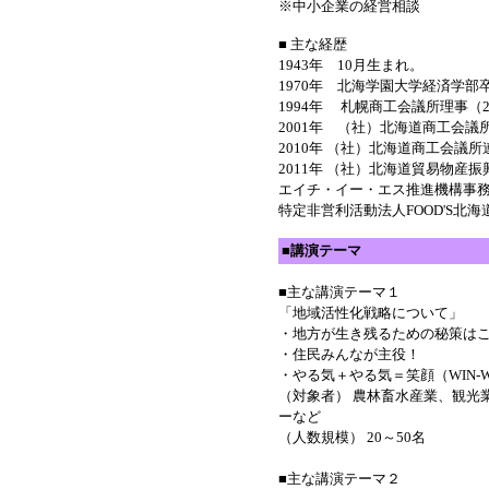
※中小企業の経営相談
■ 主な経歴
1943年 10月生まれ。
1970年 北海学園大学経済学部
1994年 札幌商工会議所理事（2
2001年 （社）北海道商工会議
2010年 （社）北海道商工会議
2011年 （社）北海道貿易物産
エイチ・イー・エス推進機構事
特定非営利活動法人FOOD'S北
■
講演テーマ
■主な講演テーマ１
「地域活性化戦略について」
・地方が生き残るための秘策は
・住民みんなが主役！
・やる気＋やる気＝笑顔（WIN-
（対象者） 農林畜水産業、観光
ーなど
（人数規模） 20～50名
■主な講演テーマ２