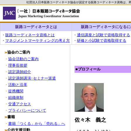
社団法人日本販路コーディネータ協会が認定する販路コーディネータ資格は、
販路コーディネータとは
販路コーディネータになるに
・
販路コーディネータ資格とは
・
通信講座と試験で資格取得する
・
マネジメントマーケティングの考え方
・
研修と小試験で資格取得する
協会のご案内
≫
・
協会活動のご案内
・
理事長挨拶
■
プロフィール
・
認定講師紹介
・
認定講師講演･セミナー派遣
・
活動と沿革
・
提携機関
・
組織体制
・
交通アクセス
・
プライバシーについて
書籍
≫
佐々木 義之
・
書籍「つくる」から「売れる」へ
公的支援活動
≫