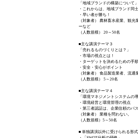
「地域ブランドの構築について
・これからは、地域ブランド同
・早い者が勝ち！
（対象者） 農林畜水産業、観光
ーなど
（人数規模） 20～50名
■主な講演テーマ３
「売れるものづくりとは？」
・市場の視点とは！
・ターゲットを決めるための手
・安全・安心がポイント
（対象者） 食品製造業者、流通
（人数規模） 5～20名
■主な講演テーマ４
「環境マネジメントシステムの
・環境経営と環境管理の視点
・第三者認証は、企業信頼のパ
（対象者） 業種を問わない。
（人数規模）5～50名
■ 単独講演以外に受けられる形式
・「SWOT分析の研修」