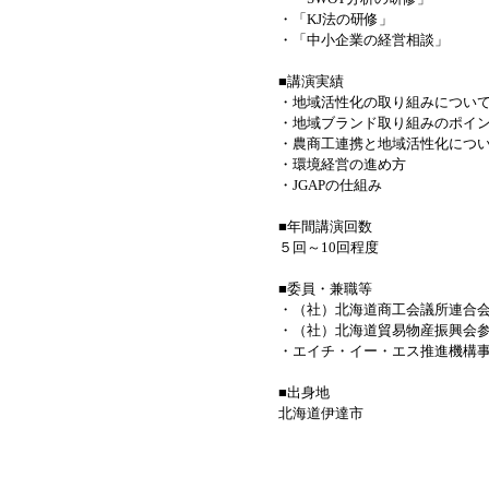
・「KJ法の研修」
・「中小企業の経営相談」
■講演実績
・地域活性化の取り組みについ
・地域ブランド取り組みのポイ
・農商工連携と地域活性化につ
・環境経営の進め方
・JGAPの仕組み
■年間講演回数
５回～10回程度
■委員・兼職等
・（社）北海道商工会議所連合
・（社）北海道貿易物産振興会
・エイチ・イー・エス推進機構
■出身地
北海道伊達市