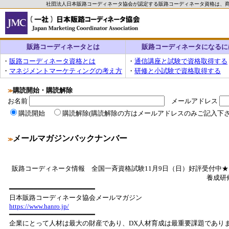
社団法人日本販路コーディネータ協会が認定する販路コーディネータ資格は、
販路コーディネータとは
販路コーディネータになるに
・
販路コーディネータ資格とは
・
通信講座と試験で資格取得する
・
マネジメントマーケティングの考え方
・
研修と小試験で資格取得する
購読開始・購読解除
≫
お名前
メールアドレス
購読開始
購読解除(購読解除の方はメールアドレスのみご記入下さ
メールマガジンバックナンバー
≫
販路コーディネータ情報 全国一斉資格試験11月9日（日）好評受付中
養成研
━━━━━━━━━━━━━━━━━━━━━
日本販路コーディネータ協会メールマガジン
https://www.hanro.jp/
━━━━━━━━━━━━━━━━━━━━━
企業にとって人材は最大の財産であり、DX人材育成は最重要課題であり