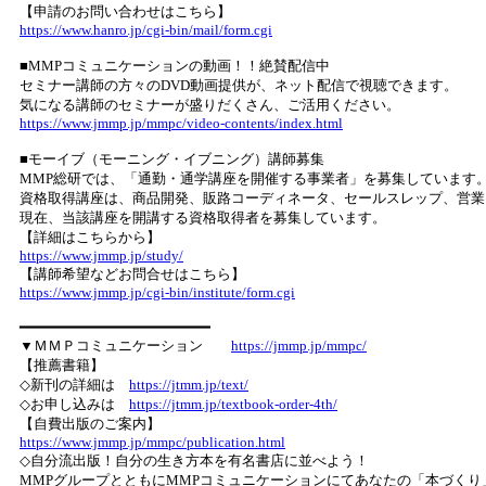
【申請のお問い合わせはこちら】
https://www.hanro.jp/cgi-bin/mail/form.cgi
■MMPコミュニケーションの動画！！絶賛配信中
セミナー講師の方々のDVD動画提供が、ネット配信で視聴できます。
気になる講師のセミナーが盛りだくさん、ご活用ください。
https://www.jmmp.jp/mmpc/video-contents/index.html
■モーイブ（モーニング・イブニング）講師募集
MMP総研では、「通勤・通学講座を開催する事業者」を募集しています
資格取得講座は、商品開発、販路コーディネータ、セールスレップ、営業
現在、当該講座を開講する資格取得者を募集しています。
【詳細はこちらから】
https://www.jmmp.jp/study/
【講師希望などお問合せはこちら】
https://www.jmmp.jp/cgi-bin/institute/form.cgi
━━━━━━━━━━━━━━━━━━━━━━
▼ＭＭＰコミュニケーション
https://jmmp.jp/mmpc/
【推薦書籍】
◇新刊の詳細は
https://jtmm.jp/text/
◇お申し込みは
https://jtmm.jp/textbook-order-4th/
【自費出版のご案内】
https://www.jmmp.jp/mmpc/publication.html
◇自分流出版！自分の生き方本を有名書店に並べよう！
MMPグループとともにMMPコミュニケーションにてあなたの「本づく