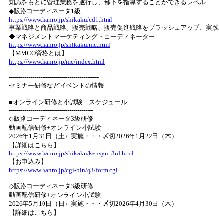
知識をもとに管理業務を遂行し、部下を指導することができるレベル
◆販路コーディネータ1級
https://www.hanro.jp/shikaku/cd1.html
事業戦略と商品戦略、販売戦略、販売促進戦略をブラッシュアップ、実践
◆マネジメントマーケティング・コーディネーター
https://www.hanro.jp/shikaku/mc.html
【MMCO資格とは】
https://www.hanro.jp/mc/index.html
----------------------------------------------
セミナー研修などイベントの情報
----------------------------------------------
■オンライン研修と小試験 スケジュール
-------------------------------------------
◇販路コーディネータ3級研修
動画配信研修+オンライン小試験
2026年1月31日（土）実施・・・〆切2026年1月22日（木）
【詳細はこちら】
https://www.hanro.jp/shikaku/kensyu_3rd.html
【お申込み】
https://www.hanro.jp/cgi-bin/q3/form.cgi
◇販路コーディネータ3級研修
動画配信研修+オンライン小試験
2026年5月10日（日）実施・・・〆切2026年4月30日（木）
【詳細はこちら】