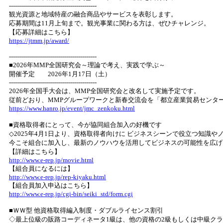
--------------------------------------------
観光資源と地域特産の融合商品やサービスを表彰します。
応募期間は11月上旬まで。観光事業に関わる方は、ぜひチャレンジ。
【応募詳細はこちら】
https://jtmm.jp/award/
--------------------------------------------
■2026年MMP全国研究会～理論で考え、実践で学ぶ～
開催予定 2026年1月17日（土）
--------------------------------------------
2026年全国手大会は、MMP全国研究会と改名して実施予定です。
従前どおり、MMPグループワークと新春交流会を「都立産業貿易センタ
https://www.hanro.jp/event/jmc_zenkoku.html
■資格取得者にとって、今が協同組合加入の好機です
◇2025年4月1日より、資格取得者向けに ビジネスシーンで役立つ知識
今こそ組合に加入し、最新のノウハウを活用してビジネスの可能性を広げ
【詳細はこちら】
http://www.e-rep.jp/movie.html
【組合員になるには】
http://www.e-rep.jp/rep-kiyaku.html
【組合員加入申込はこちら】
http://www.e-rep.jp/cgi-bin/seiki_std/form.cgi
■ＷＷ型 他資格取得編入制度・ダブルライセンス割引
◇最上位級の販路コーディネータ1級は、他の資格の2級もしくは中級ク