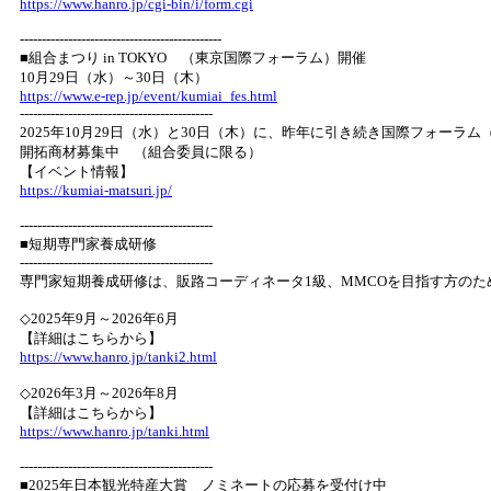
https://www.hanro.jp/cgi-bin/i/form.cgi
----------------------------------------------
■組合まつり in TOKYO （東京国際フォーラム）開催
10月29日（水）～30日（木）
https://www.e-rep.jp/event/kumiai_fes.html
--------------------------------------------
2025年10月29日（水）と30日（木）に、昨年に引き続き国際フォーラム
開拓商材募集中 （組合委員に限る）
【イベント情報】
https://kumiai-matsuri.jp/
--------------------------------------------
■短期専門家養成研修
--------------------------------------------
専門家短期養成研修は、販路コーディネータ1級、MMCOを目指す方の
◇2025年9月～2026年6月
【詳細はこちらから】
https://www.hanro.jp/tanki2.html
◇2026年3月～2026年8月
【詳細はこちらから】
https://www.hanro.jp/tanki.html
--------------------------------------------
■2025年日本観光特産大賞＿ノミネートの応募を受付け中