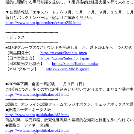
括的に理解する専門知識を提供し、１級資格者は経営支援を行う人材とし
▼会員情報誌「エキスパート」を３月、５月、７月、９月、１１月、１月
新刊とバックナンバーは下記よりご確認ください。
https://www.hanro.jp/members/expert259.html
--------------------------------------------
トピックス
--------------------------------------------
■MMPグループのXアカウントを開設しました。以下URLから、つぶや
【商品開発士】
https://x.com/Shouhin_jmcp
【日本営業士会】
https://x.com/SalesPro_Japan
【日本観光文化協会】
https://x.com/Kanko_bunka
【MMPグループ】
https://x.com/MMP_group
--------------------------------------------
■2025年下期 全国一斉試験 11月９日（日）
ご好評につき、多くの方にお申込みいただいております。まだまだ受付中
https://www.hanro.jp/shikaku/cd3.html
--------------------------------------------
試験は、オンライン試験フォームでラジオボタン、チェックボックスで選
◆販路コーディネータ３級
https://www.hanro.jp/shikaku/cd3.html
商品戦略、販売戦略、販売促進戦略の基礎的な知識と技術を身に付けてい
◆販路コーディネータ2級
https://www.hanro.jp/shikaku/cd2.html