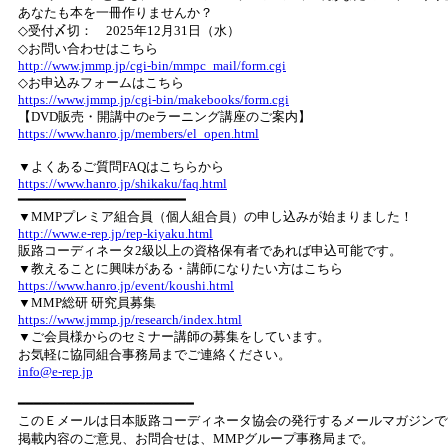
あなたも本を一冊作りませんか？
◇受付〆切： 2025年12月31日（水）
◇お問い合わせはこちら
http://www.jmmp.jp/cgi-bin/mmpc_mail/form.cgi
◇お申込みフォームはこちら
https://www.jmmp.jp/cgi-bin/makebooks/form.cgi
【DVD販売・開講中のeラーニング講座のご案内】
https://www.hanro.jp/members/el_open.html
▼よくあるご質問FAQはこちらから
https://www.hanro.jp/shikaku/faq.html
━━━━━━━━━━━━━━━━━━━━━
▼MMPプレミア組合員（個人組合員）の申し込みが始まりました！
http://www.e-rep.jp/rep-kiyaku.html
販路コーディネータ2級以上の資格保有者であれば申込可能です。
▼教えることに興味がある・講師になりたい方はこちら
https://www.hanro.jp/event/koushi.html
▼MMP総研 研究員募集
https://www.jmmp.jp/research/index.html
▼ご会員様からのセミナー講師の募集をしています。
お気軽に協同組合事務局までご連絡ください。
info@e-rep.jp
━━━━━━━━━━━━━━━━━━━━━━
このＥメールは日本販路コーディネータ協会の発行するメールマガジンで
掲載内容のご意見、お問合せは、MMPグループ事務局まで。