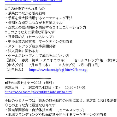
--------------------------------------------
◇この研修で得られるもの
・成果につながる販売戦略
・予算を最大限活用するマーケティング手法
・長期的な成功につながる営業スキル
・企業との信頼関係を構築するコミュニケーション力
◇このような方に最適な研修です
・営業職の方（セールスレップ）
・中小企業の経営者、マーケティング担当者
・スタートアップ新規事業開発者
・法人営業に関わる方
・セールスレップとして成果を上げたい方
【講師】 谷尾 祐希 （タニオ ユウキ） セールスレップ1級 (株)ネ
【申込〆切】 7月10日（木） ※入金〆切 7月13日（日）
【お申込み】
https://www.hanro.jp/cgi-bin/v2/form.cgi
--------------------------------------------
■観光白書セミナー2025 （無料）
実施日時 ： 2025年7月23日（水） 15:30～17:00
https://www.hanro.jp/event/kankohakusho.html
--------------------------------------------
今回のセミナーでは、最近の観光動向の分析に加え、地方部における消費
◇このような方に最適な研修です
・観光業関係者・自治体担当者 （セールスレップ）
・地域ブランディングや観光促進を担当するマーケティング担当者