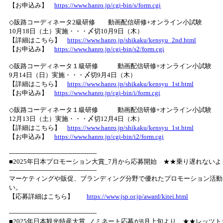
【お申込み】
https://www.hanro.jp/cgi-bin/s/form.cgi
◇販路コーディネータ2級研修 動画配信研修+オンライン小試験
10月18日（土）実施・・・〆切10月9日（木）
【詳細はこちら】
https://www.hanro.jp/shikaku/kensyu_2nd.html
【お申込み】
https://www.hanro.jp/cgi-bin/s2/form.cgi
◇販路コーディネータ１級研修 動画配信研修+オンライン小試験
9月14日（日）実施・・・〆切9月4日（木）
【詳細はこちら】
https://www.hanro.jp/shikaku/kensyu_1st.html
【お申込み】
https://www.hanro.jp/cgi-bin/i/form.cgi
◇販路コーディネータ１級研修 動画配信研修+オンライン小試験
12月13日（土）実施・・・〆切12月4日（木）
【詳細はこちら】
https://www.hanro.jp/shikaku/kensyu_1st.html
【お申込み】
https://www.hanro.jp/cgi-bin/i2/form.cgi
--------------------------------------------
■2025年日本プロモーション大賞_7月から応募開始 ★★乗り遅れない
--------------------------------------------
マーケティングや販促、ブランディング分野で優れたプロモーション活動
い。
【応募詳細はこちら】
https://www.jsp.or.jp/award/kitei.html
--------------------------------------------
■2025年日本観光特産大賞_ノミネート応募が8月上旬より ★★レッツ