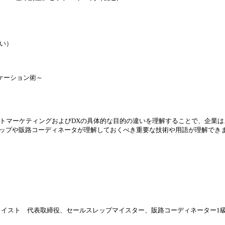
い）
ケーション術～
トマーケティングおよびDXの具体的な目的の違いを理解することで、企業
レップや販路コーディネータが理解しておくべき重要な技術や用語が理解でき
ト 代表取締役、セールスレップマイスター、販路コーディネーター1級