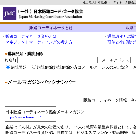
社団法人日本販路コーディネータ協会
販路コーディネータとは
販路
・
販路コーディネータ資格とは
・
通信講座と試験
・
マネジメントマーケティングの考え方
・
研修と小試験で
購読開始・購読解除
≫
お名前
メールアドレス
購読開始
購読解除(購読解除の方はメールアドレスのみご記入下さ
メールマガジンバックナンバー
≫
販路コーディネータ情報 今
━━━━━━━━━━━━━━━━━━━━━
日本販路コーディネータ協会メールマガジン
https://www.hanro.jp/
━━━━━━━━━━━━━━━━━━━━━
企業は『人材』が最大の財産であり、DX人材教育を最重点課題として、
販路コーディネータ資格認定制度では、ビジネスプランから製品開発、販