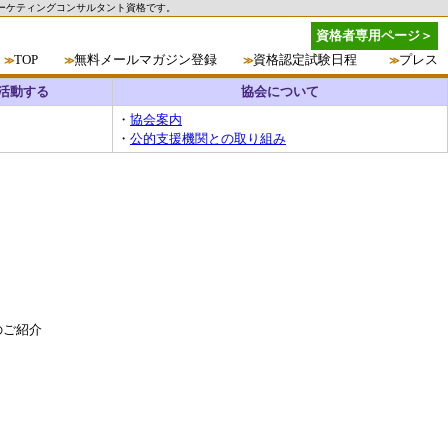
ーケティングコンサルタント資格です。
資格者専用ページ＞
TOP
無料メールマガジン登録
資格認定試験日程
プレス
≫
≫
≫
≫
活動する
協会について
・
協会案内
・
公的支援機関との取り組み
のご紹介
、