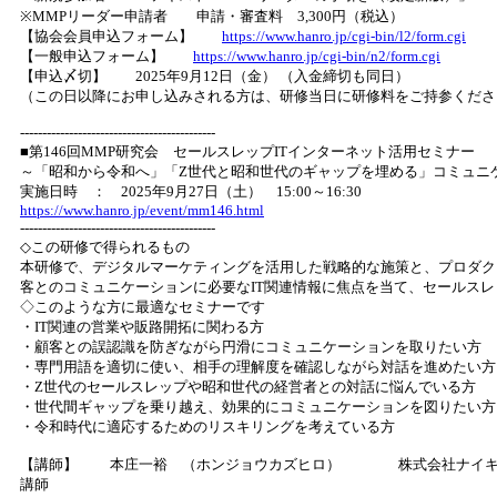
※MMPリーダー申請者 申請・審査料 3,300円（税込）
【協会会員申込フォーム】
https://www.hanro.jp/cgi-bin/l2/form.cgi
【一般申込フォーム】
https://www.hanro.jp/cgi-bin/n2/form.cgi
【申込〆切】 2025年9月12日（金） （入金締切も同日）
（この日以降にお申し込みされる方は、研修当日に研修料をご持参くださ
--------------------------------------------
■第146回MMP研究会 セールスレップITインターネット活用セミナー
～「昭和から令和へ」「Z世代と昭和世代のギャップを埋める」コミュニ
実施日時 ： 2025年9月27日（土） 15:00～16:30
https://www.hanro.jp/event/mm146.html
--------------------------------------------
◇この研修で得られるもの
本研修で、デジタルマーケティングを活用した戦略的な施策と、プロダク
客とのコミュニケーションに必要なIT関連情報に焦点を当て、セールス
◇このような方に最適なセミナーです
・IT関連の営業や販路開拓に関わる方
・顧客との誤認識を防ぎながら円滑にコミュニケーションを取りたい方
・専門用語を適切に使い、相手の理解度を確認しながら対話を進めたい方
・Z世代のセールスレップや昭和世代の経営者との対話に悩んでいる方
・世代間ギャップを乗り越え、効果的にコミュニケーションを図りたい方
・令和時代に適応するためのリスキリングを考えている方
【講師】 本庄一裕 （ホンジョウカズヒロ） 株式会社ナイキイス
講師