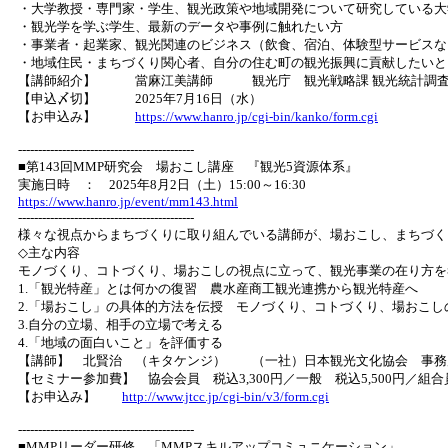
・大学教授・専門家・学生、観光政策や地域開発について研究している大
・観光学を学ぶ学生、最新のデータや事例に触れたい方
・事業者・起業家、観光関連のビジネス（飲食、宿泊、体験型サービスな
・地域住民・まちづくり関心者、自分の住む町の観光振興に貢献したいと
【講師紹介】 當麻江美講師 観光庁 観光戦略課 観光統計調
【申込〆切】 2025年7月16日（水）
【お申込み】
https://www.hanro.jp/cgi-bin/kanko/form.cgi
--------------------------------------------
■第143回MMP研究会 場おこし講座 『観光5資源体系』
実施日時 ： 2025年8月2日（土）15:00～16:30
https://www.hanro.jp/event/mm143.html
--------------------------------------------
様々な視点からまちづくりに取り組んでいる講師が、場おこし、まちづく
◇主な内容
モノづくり、コトづくり、場おこしの視点に立って、観光事業の在り方を
1.「観光特産」とは何かの復習 農水産商工観光連携から観光特産へ
2.「場おこし」の具体的方法を伝授 モノづくり、コトづくり、場おこし
3.自分の立場、相手の立場で考える
4.「地域の面白いこと」を評価する
【講師】 北賢治 （キタケンジ） （一社）日本観光文化協会 事務
【セミナー参加費】 協会会員 税込3,300円／一般 税込5,500円／組
【お申込み】
http://www.jtcc.jp/cgi-bin/v3/form.cgi
--------------------------------------------
■MMPリーダー研修 「MMPスキルアップコミュニケーション」