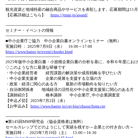
--------------------------------------------
観光資源と地域特産の融合商品やサービスを表彰します。応募期間は11
【応募詳細はこちら】
https://jtmm.jp/award/
----------------------------------------------
セミナー・イベントの情報
----------------------------------------------
■中小企業庁ご協力 中小企業白書オンラインセミナー （無料）
実施日時 ： 2025年7月9日（水） 16:00～17:00
https://www.hanro.jp/event/chusho.html
--------------------------------------------
2025年版中小企業白書・小規模企業白書の分析を基に、令和６年度にお
◇このような方に最適な研修です
・中小企業経営者 経営課題の解決策や成長戦略を学びたい方
・中小企業支援者 企業の発展を支援する立場の方
・政策・経済に関心のある方 最新の市場動向を知りたい方
・自治体関係者 地域経済の活性化や中小企業支援策に関心のある方
【講師紹介】 橋本講師 中小企業庁_中小企業調査室
【申込〆切】 2025年7月2日（水）
【お申込み】
https://www.hanro.jp/cgi-bin/chuou/form.cgi
--------------------------------------------
■第145回MMP研究会 （協会資格者は無料）
セールスレップでどのようにして実績を残すか～企業との付き合い方～
実施日時： 2025年7月19日（土） 15:00～16:30
https://www.hanro.jp/event/mm145.html