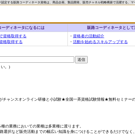
が認定する販路コーディネータ資格は、商品企画、製品開発、販売チャネル戦略構築で活躍する、マ
コーディネータになるには
販路コーディネータとして
で資格取得する
・
資格者の活動紹介
資格取得する
・
活動を始めるスキルアップする
い。)
がチャンスオンライン研修と小試験★全国一斉資格試験情報★無料セミナー
各種の業務においての業種は多業種に渡ります。
路選択など販売活動までの幅広い知識を身につけることができるだけでなく