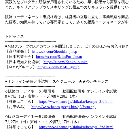
実践的なプログラム研修が用意されているため、早い段階から実績を積む
また、キャリアアップやリスキリングに役立つカリキュラムを提供してい
販路コーディネータ１級資格者は、経営者の立場に立ち、事業戦略や商品
た幅広い知識を持っている専門家として、多くの販路コーディネータが中
--------------------------------------------
トピックス
--------------------------------------------
■MMグループのXアカウントを開設しました。以下のURLからお入り頂
【商品開発士】
https://x.com/Shouhin_jmcp
【日本営業士会】
https://x.com/SalesPro_Japan
【日本観光文化協会】
https://x.com/Kanko_bunka
【MMPグループ】
https://x.com/MMP_group
-------------------------------------------
■オンライン研修と小試験 スケジュール ★★今がチャンス
-------------------------------------------
◇販路コーディネータ3級研修 動画配信研修+オンライン小試験
9月7日（日）実施・・・〆切8月28日（木）
【詳細はこちら】
https://www.hanro.jp/shikaku/kensyu_3rd.html
【お申込み】
https://www.hanro.jp/cgi-bin/q2/form.cgi
◇販路コーディネータ2級研修 動画配信研修+オンライン小試験
7月27日（日）実施・・・〆切7月17日（木）
【詳細はこちら】
https://www.hanro.jp/shikaku/kensyu_2nd.html