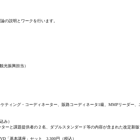
理論の説明とワークを行います。
観光振興担当）
ティング・コーディネーター、販路コーディネータ1級、MMPリーダー、
税込み）
テーターと課題提供者の２名、ダブルスタンダード等の内容が含まれた改
D「基本講座」セット 3,300円（税込）