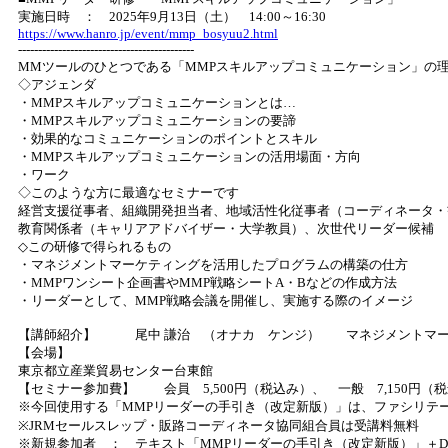
実施日時 ： 2025年9月13日（土） 14:00～16:30
https://www.hanro.jp/event/mmp_bosyuu2.html
--------------------------------------------
MMツールのひとつである「MMPスキルアップコミュニケーション」の
◇アジェンダ
・MMPスキルアップコミュニケーションとは…
・MMPスキルアップコミュニケーションの要諦
・効果的なコミュニケーションのポイントとスキル
・MMPスキルアップコミュニケーションの活用場面・方向
・ワーク
◇このような方に最適なセミナーです
経営支援従事者、組織開発担当者、地域活性化従事者（コーディネータ・
教育関係者（キャリアアドバイザー・大学教員）、次世代リーダー候補
◇この研修で得られるもの
・マネジメントマーケティングを活用したプログラムの構築の仕方
・MMPワンシート企画書やMMP戦略シートA・Bなどの作成方法
・リーダーとして、MMP戦略会議を開催し、実施する際のイメージ
【講師紹介】 尾中 謙治 （オナカ ケンジ） マネジメントマーケ
【会場】
東京都立産業貿易センター台東館
【セミナー参加費】 会員 5,500円（税込み）、 一般 7,150円（
※今回使用する「MMPリーダーの手引き（改定新版）」は、ファシリ
※JRMセールスレップ・販路コーディネータ協同組合員は受講料無料
※新規参加者 ： テキスト「MMPリーダーの手引き（改定新版）」＋DV