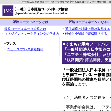
社団法人日本販路コーディネータ協会が認定する販路コーディネータ資格は、
販路コーディネータとは
販路コーディネータになるに
・
販路コーディネータ資格とは
・
通信講座と試験で資格取得する
・
マネジメントマーケティングの考え方
・
研修と小試験で資格取得する
プレス
■
くまもと県南フードバレ
≫
・
ニュース/プレス新着情報
「一般社団法人日本販路コ
「ニフティ株式会社」及び
「販路開拓･商品開発」支
「一般社団法人日本販路コ
と県南フードバレー推進協
び販路開拓の推進を目的と
を実施します。
（１）消費者と共に創る「
・事業参加会員は、ニフテ