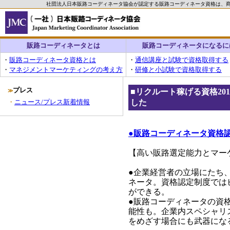
社団法人日本販路コーディネータ協会が認定する販路コーディネータ資格は、
販路コーディネータとは
販路コーディネータになるに
・
販路コーディネータ資格とは
・
通信講座と試験で資格取得する
・
マネジメントマーケティングの考え方
・
研修と小試験で資格取得する
プレス
■
リクルート稼げる資格
2
≫
・
ニュース/プレス新着情報
した
●販路コーディネータ資格
【高い販路選定能力とマー
●企業経営者の立場にたち
ネータ。資格認定制度では
ができる。
●販路コーディネータの資
能性も。企業内スペシャリ
をめざす場合にも武器にな