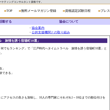
ーケティングコンサルタント資格です。
TOP
無料メールマガジン登録
資格認定試験日程
プレス
≫
≫
≫
≫
活動する
協会について
・
協会案内
・
公的支援機関との取り組み
ベル 旅情を誘う宿場町10選」
「何でもランキング」で「江戸時代へタイムトラベル 旅情を誘う宿場町10選」と
た。
在」
験できる」
にアクセスの良さも加味し、10人の専門家にそれぞれ1～10位までの順位付けを