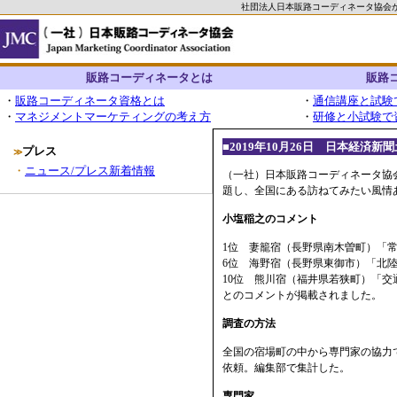
社団法人日本販路コーディネータ協会
販路コーディネータとは
販路
・
販路コーディネータ資格とは
・
通信講座と試験
・
マネジメントマーケティングの考え方
・
研修と小試験で
■2019年10月26日 日本経済
プレス
≫
・
ニュース/プレス新着情報
（一社）日本販路コーディネータ協会
題し、全国にある訪ねてみたい風情
小塩稲之のコメント
1位 妻籠宿（長野県南木曽町）「
6位 海野宿（長野県東御市）「北
10位 熊川宿（福井県若狭町）「
とのコメントが掲載されました。
調査の方法
全国の宿場町の中から専門家の協力で
依頼。編集部で集計した。
専門家