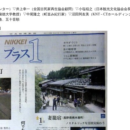
ンター）▽井上幸一（全国古民家再生協会顧問）▽小塩稲之（日本観光文化協会会
（淑徳大学教授）▽中尾隆之（町並み紀行家）▽沼田阿友美（KNT－CTホールディ
略、五十音順
付］