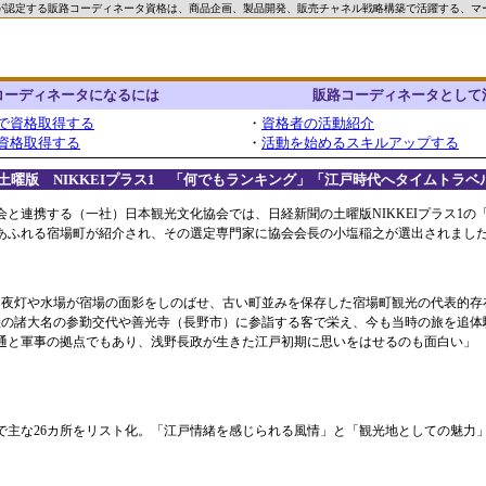
が認定する販路コーディネータ資格は、商品企画、製品開発、販売チャネル戦略構築で活躍する、マ
コーディネータになるには
販路コーディネータとして
で資格取得する
・
資格者の活動紹介
資格取得する
・
活動を始めるスキルアップする
新聞土曜版 NIKKEIプラス1 「何でもランキング」「江戸時代へタイムトラ
と連携する（一社）日本観光文化協会では、日経新聞の土曜版NIKKEIプラス1の
あふれる宿場町が紹介され、その選定専門家に協会会長の小塩稲之が選出されまし
常夜灯や水場が宿場の面影をしのばせ、古い町並みを保存した宿場町観光の代表的存
陸の諸大名の参勤交代や善光寺（長野市）に参詣する客で栄え、今も当時の旅を追体
交通と軍事の拠点でもあり、浅野長政が生きた江戸初期に思いをはせるのも面白い」
主な26カ所をリスト化。「江戸情緒を感じられる風情」と「観光地としての魅力」