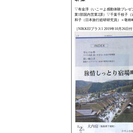
▽有金淳（いこーよ感動体験プレゼ
業1部国内営業2課）▽千葉千枝子
和子（日本旅行総研研究員）＝敬称
［NIKKEIプラス1 2019年10月26日