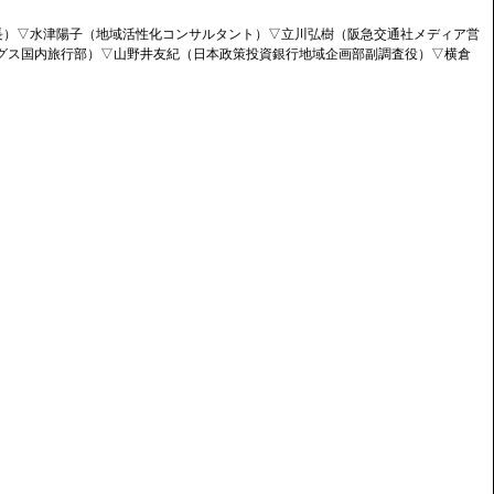
長）▽水津陽子（地域活性化コンサルタント）▽立川弘樹（阪急交通社メディア営
ングス国内旅行部）▽山野井友紀（日本政策投資銀行地域企画部副調査役）▽横倉