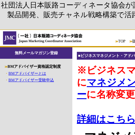
社団法人日本販路コーディネータ協会が
製品開発、販売チャネル戦略構築で活
TOP
≫
≫
無料メールマガジン登録
■
ビジネスマネジメント・アド
BM
アドバイザー資格認定制度
≫
※ビジネス
・
BMアドバイザーとは
に
マネジメ
・
BMアドバイザー受験申込
ー
に名称変
詳細はこち