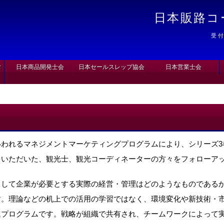
日本販路コ
受付
タ
日本商品開発士会
日本セールスレップ協会
日本営業士会
いわれるマネジメントマーケティングプログラムにより、シリーズ3
をいただいた、観光士、観光コーディネーターの方々をフォローア
として企業が必要とする実際の経営・管理はどのようなものである
す。理論などの机上での活用の学習ではなく、環境変化や新技術・
進プログラムです。戦略が組織で共有され、チームワークによって