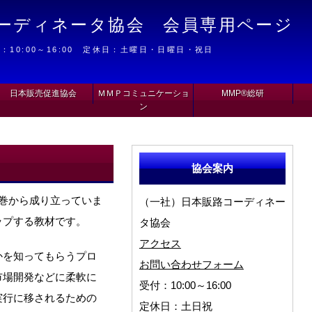
ーディネータ協会 会員専用ページ
：10:00～16:00 定休日：土曜日・日曜日・祝日
日本販売促進協会
ＭＭＰコミュニケーショ
MMP®総研
ン
協会案内
巻から成り立っていま
（一社）日本販路コーディネー
ップする教材です。
タ協会
アクセス
かを知ってもらうプロ
お問い合わせフォーム
市場開発などに柔軟に
受付：10:00～16:00
実行に移されるための
定休日：土日祝