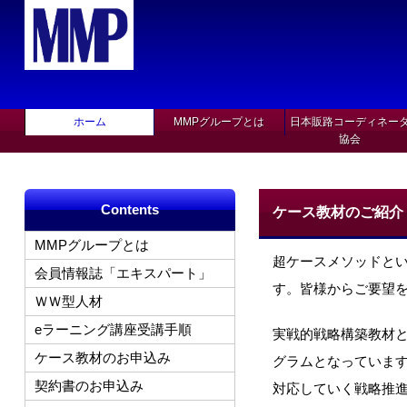
ホーム
MMPグループとは
日本販路コーディネー
協会
Contents
ケース教材のご紹介
MMPグループとは
超ケースメソッドと
会員情報誌「エキスパート」
す。皆様からご要望
ＷＷ型人材
eラーニング講座受講手順
実戦的戦略構築教材
ケース教材のお申込み
グラムとなっていま
契約書のお申込み
対応していく戦略推