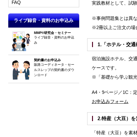
FAQ
実践教材として、試
※事例問題集とは異
ライブ録音・資料のお申込み
※2冊以上ご注文の場
MMP®研究会・セミナー
ライブ録音・資料のお申込
み
1.「ホテル・
宿泊施設ホテル、交
契約書のお申込み
販路コーディネータ・セー
ケースです。
ルスレップの契約書のダウ
ンロード
※「基礎から学ぶ観
A4・9ページ／1C：定
お申込みフォーム
2.特産（大豆
「特産（大豆）を素